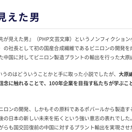
見えた男
先が見えた男』（PHP文芸文庫）というノンフィクション
）の社長として初の国産合成繊維であるビニロンの開発を
た中国に対してビニロン製造プラントの輸出を行った大原
というのはどういうことかと手に取った小説でしたが、
大原
信念に触れることで、100年企業を目指す私たちが学ぶこ
ニロンの開発、しかもその原料であるポバールから製造す
後の日本の新しい未来を拓くという強い意志の表れでした
がらも国交回復前の中国に対するプラント輸出を実現させ