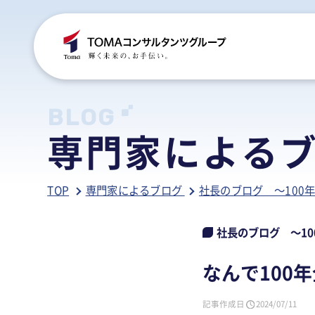
C
S
S
B
BLOG
専門家による
ご
税
経
税
TOP
専門家によるブログ
社長のブログ ～100
グ
国
人
行
人
事
人
社長のブログ ～1
ア
医
病
なんで100
相
相
記事作成日
2024/07/11