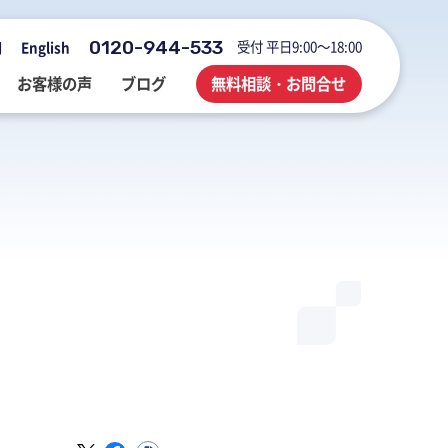
0120-944-533
受付 平日9:00～18:00
用
English
お客様の声
ブログ
無料相談・お問合せ
会社概要・アクセス・沿革
M&A・FAS・DD
国際税務
海外展開企業向け会計＆税務情報
登記・行政手続
業務改善・ IT活用
M&Aブログ
業務改善・IT活用
行政手続
業務改善・IT活用ブログ
医療・介護・調剤薬局等支援
不動産コンサルブログ
社員でつくる 明るく楽しく元気に
前向きブログ