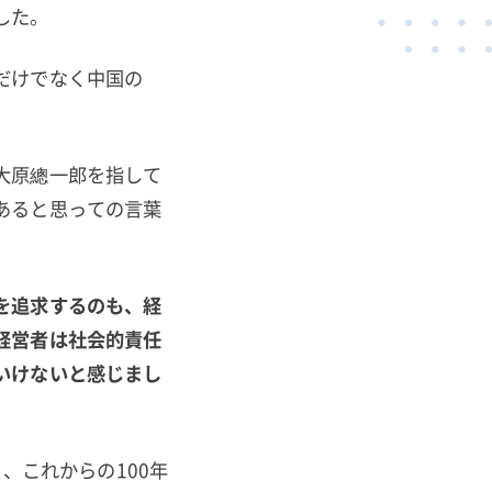
した。
だけでなく中国の
大原總一郎を指して
あると思っての言葉
を追求するのも、経
経営者は社会
的責任
いけないと感じまし
、これからの100年