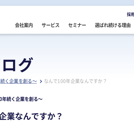
採
会社案内
サービス
セミナー
選ばれ続ける理由
OMPANY
ERVICE
EMINAR
LOG
会社案内
ご提供サービス
セミナー情報
専門家によるブログ
ブログ
挨拶
務・会計・監査
営・財務
務・会計ブログ
経営理念
事業承継
税務・会計・監査
経営・財務・企業再生ブログ
年続く企業を創る～
なんで100年企業なんですか？
ループ企業
際税務・海外進出
事・労務
政書士業務ブログ
採用情報
経営・財務・企業再生
組織・人材開発
事業承継ブログ
事・労務
業承継・相続
事・労務ブログ
人材開発・組織開発
資産活用
人材・組織開発ブログ
00年続く企業を創る～
ウトソーシング
療介護
院・医院経営ブログ
公益・非営利法人コンサル
公益法人・非営利法人ブログ
年企業なんですか？
続
続ブログ
不動産コンサルティング
社長のブログ ～100年続く企業を
創る～