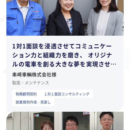
1対1面談を浸透させてコミュニケー
ション力と組織力を磨き、 オリジナ
ルの電車を創る大きな夢を実現させた
いです。
串崎車輌株式会社様
製造・メンテナンス
税務顧問契約
１対１面談コンサルティング
就業規則作成・見直し