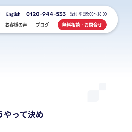
0120-944-533
受付 平日9:00～18:00
用
English
お客様の声
ブログ
無料相談・お問合せ
会社概要・アクセス・沿革
M&A・FAS・DD
国際税務
海外展開企業向け会計＆税務情報
登記・行政手続
業務改善・ IT活用
M&Aブログ
業務改善・IT活用
行政手続
業務改善・IT活用ブログ
医療・介護・調剤薬局等支援
不動産コンサルブログ
うやって決め
社員でつくる 明るく楽しく元気に
前向きブログ