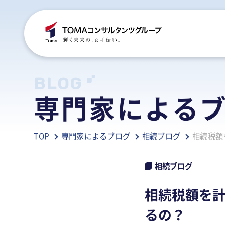
C
S
S
B
BLOG
専門家による
ご
税
経
税
TOP
専門家によるブログ
相続ブログ
相続税額
グ
国
人
行
人
事
人
相続ブログ
ア
医
病
相続税額を
相
相
るの？