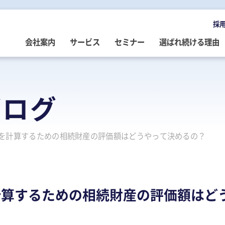
採
会社案内
サービス
セミナー
選ばれ続ける理由
OMPANY
ERVICE
EMINAR
LOG
会社案内
ご提供サービス
セミナー情報
専門家によるブログ
ブログ
挨拶
務・会計・監査
営・財務
務・会計ブログ
経営理念
事業承継
税務・会計・監査
経営・財務・企業再生ブログ
を計算するための相続財産の評価額はどうやって決めるの？
ループ企業
際税務・海外進出
事・労務
政書士業務ブログ
採用情報
経営・財務・企業再生
組織・人材開発
事業承継ブログ
事・労務
業承継・相続
事・労務ブログ
人材開発・組織開発
資産活用
人材・組織開発ブログ
ウトソーシング
療介護
院・医院経営ブログ
公益・非営利法人コンサル
公益法人・非営利法人ブログ
計算するための相続財産の評価額はど
続
続ブログ
不動産コンサルティング
社長のブログ ～100年続く企業を
創る～