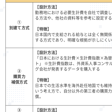
【設計方法】
勤務地における必要生計費を自社で調査
る方法や、他社の資料等を参考に設定す
①
別建て方式
【特徴】
日本国内で支給される給与とは全く無関
する方式であり、明確な根拠が示しにく
【設計方法】
「日本における生計費×生計費指数×為
ト」 ※生計費指数は、外資系人事コンサ
グ会社が発表するデータを購入する
②
購買力
【特徴】
補償方式
日本での生活水準を海外赴任地国でも維
いう考え方で、自分以外の第三者の購買
償。
③
【設計方法】