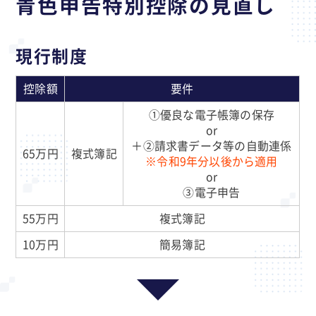
青色申告特別控除の見直し
現行制度
控除額
要件
①優良な電子帳簿の保存
or
＋②請求書データ等の自動連係
65万円
複式簿記
※令和9年分以後から適用
or
③電子申告
55万円
複式簿記
10万円
簡易簿記