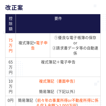
改正案
控
要件
除
額
①優良な電子帳簿の保存
75
複式簿記+
電子申
or
万
告
②請求書データ等の自動連
円
係
65
複式簿記＋電子申告
万
円
10
複式簿記（書面申告）
万
円
簡易簿記（下記以外）
0円
簡易簿記（
前々年の事業所得or不動産所得に係
る収入金額＞1,000万円
）