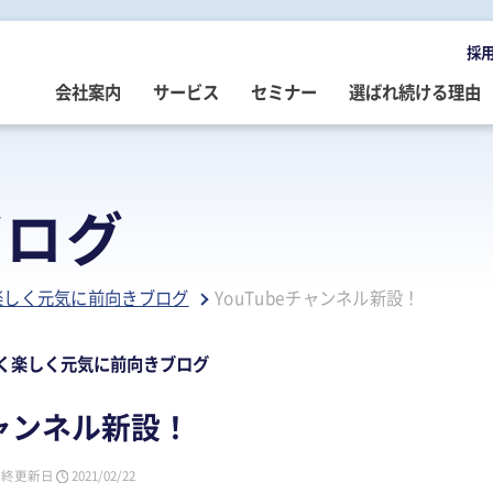
採
会社案内
サービス
セミナー
選ばれ続ける理由
OMPANY
ERVICE
EMINAR
LOG
会社案内
ご提供サービス
セミナー情報
専門家によるブログ
ブログ
挨拶
務・会計・監査
営・財務
務・会計ブログ
経営理念
事業承継
税務・会計・監査
経営・財務・企業再生ブログ
楽しく元気に前向きブログ
YouTubeチャンネル新設！
ループ企業
際税務・海外進出
事・労務
政書士業務ブログ
採用情報
経営・財務・企業再生
組織・人材開発
事業承継ブログ
事・労務
業承継・相続
事・労務ブログ
人材開発・組織開発
資産活用
人材・組織開発ブログ
く楽しく元気に前向きブログ
ウトソーシング
療介護
院・医院経営ブログ
公益・非営利法人コンサル
公益法人・非営利法人ブログ
チャンネル新設！
続
続ブログ
不動産コンサルティング
社長のブログ ～100年続く企業を
創る～
最終更新日
2021/02/22