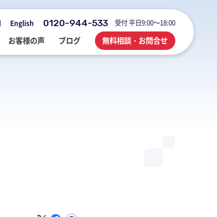
0120-944-533
受付 平日9:00～18:00
用
English
お客様の声
ブログ
無料相談・お問合せ
会社概要・アクセス・沿革
M&A・FAS・DD
国際税務
海外展開企業向け会計＆税務情報
登記・行政手続
業務改善・ IT活用
M&Aブログ
業務改善・IT活用
行政手続
業務改善・IT活用ブログ
医療・介護・調剤薬局等支援
不動産コンサルブログ
社員でつくる 明るく楽しく元気に
前向きブログ