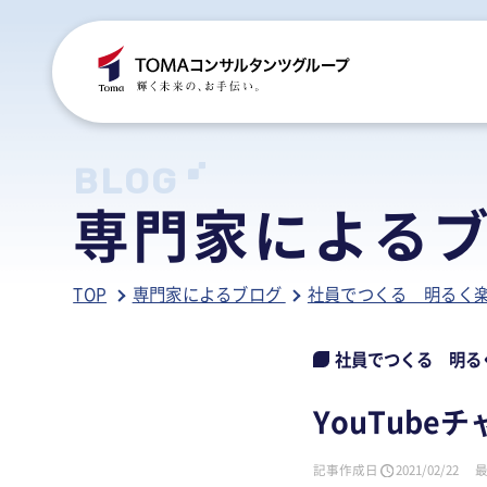
C
S
S
B
BLOG
専門家による
ご
税
経
税
TOP
専門家によるブログ
社員でつくる 明るく
グ
国
人
行
人
事
人
社員でつくる 明る
ア
医
病
YouTube
相
相
記事作成日
2021/02/22