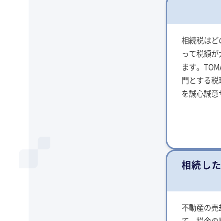
相続税はど
って税額が
ます。TO
門とする税
を誠心誠意
相続し
不動産の売
て、税金の