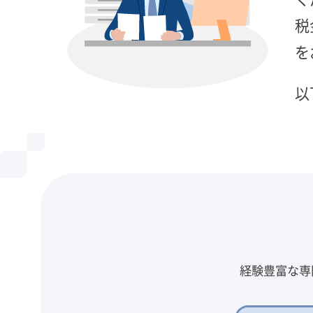
税
を
以
経験豊富な専