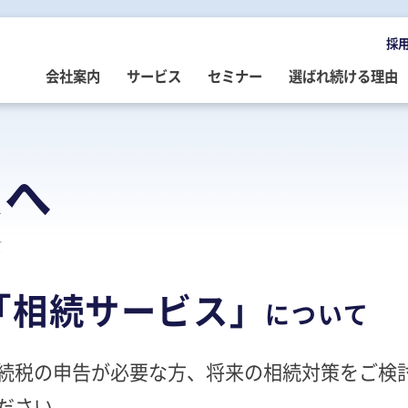
採
会社案内
サービス
セミナー
選ばれ続ける理由
OMPANY
ERVICE
EMINAR
LOG
会社案内
ご提供サービス
セミナー情報
専門家によるブログ
様へ
挨拶
務・会計・監査
営・財務
務・会計ブログ
経営理念
事業承継
税務・会計・監査
経営・財務・企業再生ブログ
て
ループ企業
際税務・海外進出
事・労務
政書士業務ブログ
採用情報
経営・財務・企業再生
組織・人材開発
事業承継ブログ
「相続サービス」
事・労務
業承継・相続
事・労務ブログ
人材開発・組織開発
資産活用
人材・組織開発ブログ
について
ウトソーシング
療介護
院・医院経営ブログ
公益・非営利法人コンサル
公益法人・非営利法人ブログ
続税の申告が必要な方、将来の相続対策をご検
続
続ブログ
不動産コンサルティング
社長のブログ ～100年続く企業を
創る～
ださい。