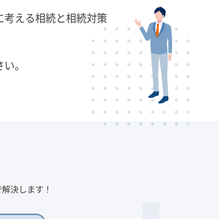
に考える相続と相続対策
さい。
で解決します！