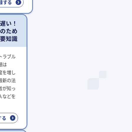
録する
う遅い！
者のため
必要知識
トラブル
題は
度を増し
最新の法
者が知っ
Ａなどを
する