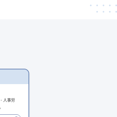
・人事労
。