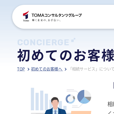
C
S
S
B
CONCIERGE
初めてのお客
ご
税
経
税
TOP
初めてのお客様へ
「相続サービス」につい
グ
国
人
行
人
事
人
ア
医
病
相
相
相
く