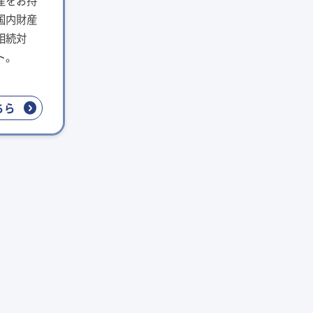
産をお持
国内財産
相続対
ト。
ちら