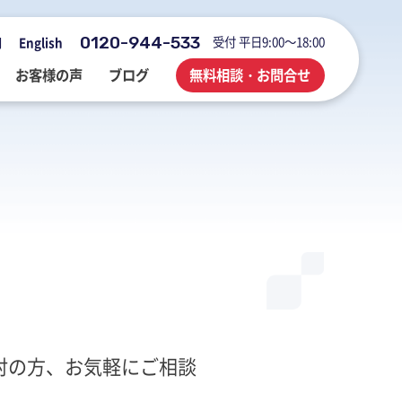
0120-944-533
受付 平日9:00～18:00
用
English
お客様の声
ブログ
無料相談・お問合せ
会社概要・アクセス・沿革
M&A・FAS・DD
国際税務
海外展開企業向け会計＆税務情報
登記・行政手続
業務改善・ IT活用
M&Aブログ
業務改善・IT活用
行政手続
業務改善・IT活用ブログ
医療・介護・調剤薬局等支援
不動産コンサルブログ
討の方、お気軽にご相談
社員でつくる 明るく楽しく元気に
前向きブログ