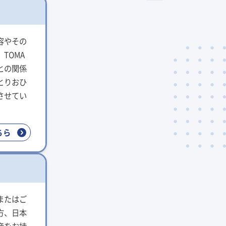
与
容やその
TOMA
との関係
とりおひ
させてい
ちら
またはご
方、日本