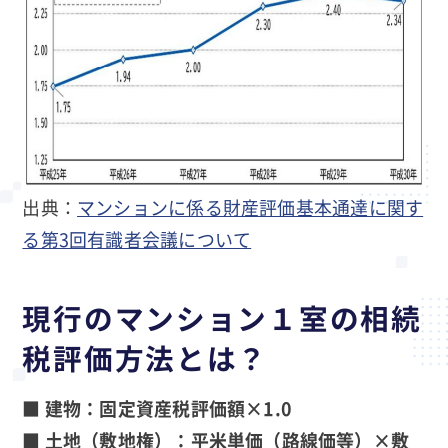
出典：
マンションに係る財産評価基本通達に関す
る第3回有識者会議について
現行のマンション１室の相続
税評価方法とは？
■ 建物：固定資産税評価額×1.0
■ 土地（敷地権）：平米単価（路線価等）×敷