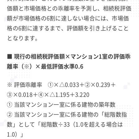
価額と市場価格との乖離率を予測し、相続税評価
額が市場価格の6割に達しない場合には、市場価
格の6割に達するまで、評価額を引き上げること
となります。
■ 現行の相続税評価額×マンション1室の評価乖
離率（※）×最低評価水準0.6
※ 評価乖離率 ①×△0.033＋②×0.239＋
③×0.018＋④×△1.195＋3.220
① 当該マンション一室に係る建物の築年数
② 当該マンション一室に係る建物の「総階数指
数」として「総階数÷33（1.0を超える場合は
1.0）」