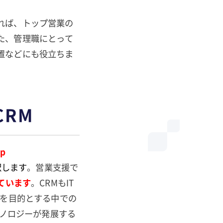
れば、トップ営業の
た、管理職にとって
置などにも役立ちま
RM
ip
訳します
。営業支援で
ています
。CRMもIT
売を目的とする中での
クノロジーが発展する