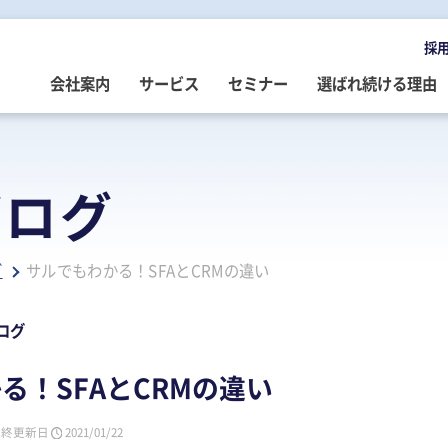
採
会社案内
サービス
セミナー
選ばれ続ける理由
OMPANY
ERVICE
EMINAR
LOG
会社案内
ご提供サービス
セミナー情報
専門家によるブログ
ブログ
挨拶
務・会計・監査
営・財務
務・会計ブログ
経営理念
事業承継
税務・会計・監査
経営・財務・企業再生ブログ
グ
サルでもわかる！SFAとCRMの違い
ループ企業
際税務・海外進出
事・労務
政書士業務ブログ
採用情報
経営・財務・企業再生
組織・人材開発
事業承継ブログ
事・労務
業承継・相続
事・労務ブログ
人材開発・組織開発
資産活用
人材・組織開発ブログ
ログ
ウトソーシング
療介護
院・医院経営ブログ
公益・非営利法人コンサル
公益法人・非営利法人ブログ
る！SFAとCRMの違い
続
続ブログ
不動産コンサルティング
社長のブログ ～100年続く企業を
創る～
最終更新日
2021/01/22