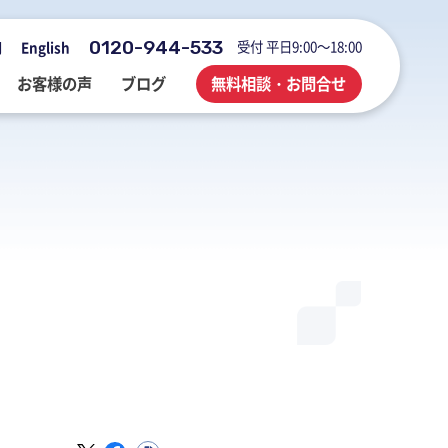
0120-944-533
受付 平日9:00～18:00
用
English
お客様の声
ブログ
無料相談・お問合せ
会社概要・アクセス・沿革
M&A・FAS・DD
国際税務
海外展開企業向け会計＆税務情報
登記・行政手続
業務改善・ IT活用
M&Aブログ
業務改善・IT活用
行政手続
業務改善・IT活用ブログ
医療・介護・調剤薬局等支援
不動産コンサルブログ
社員でつくる 明るく楽しく元気に
前向きブログ