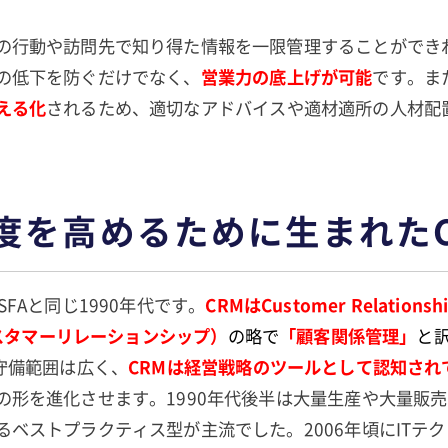
の行動や訪問先で知り得た情報を一限管理することができ
の低下を防ぐだけでなく、
営業力の底上げが可能
です。ま
える化
されるため、適切なアドバイスや適材適所の人材配
度を高めるために生まれたC
SFAと同じ1990年代です。
CRMはCustomer Relationsh
（カスタマーリレーションシップ）
の略で
「顧客関係管理」
と
の守備範囲は広く、
CRMは経営戦略のツールとして認知され
の形を進化させます。1990年代後半は大量生産や大量販
るベストプラクティス型が主流でした。2006年頃にITテ