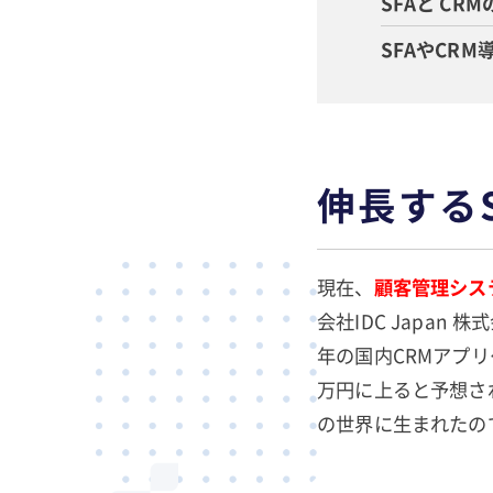
SFAと C
SFAやCR
伸長するS
現在、
顧客管理シス
会社IDC Japa
年の国内CRMアプリケ
万円に上ると予想さ
の世界に生まれたの