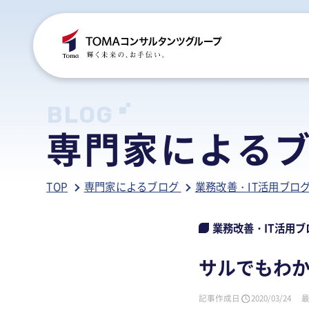
C
S
S
B
BLOG
専門家による
ご
税
経
税
TOP
専門家によるブログ
業務改善・IT活用ブロ
グ
国
人
行
人
事
人
業務改善・IT活用ブ
ア
医
病
サルでもわか
相
相
記事作成日
2020/03/24