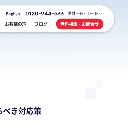
0120-944-533
受付 平日9:00～18:00
用
English
お客様の声
ブログ
無料相談・お問合せ
会社概要・アクセス・沿革
M&A・FAS・DD
国際税務
海外展開企業向け会計＆税務情報
登記・行政手続
業務改善・ IT活用
M&Aブログ
業務改善・IT活用
行政手続
業務改善・IT活用ブログ
医療・介護・調剤薬局等支援
不動産コンサルブログ
るべき対応策
社員でつくる 明るく楽しく元気に
前向きブログ