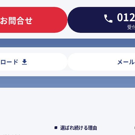
012
お問合せ
受付
ンロード
メー
選ばれ続ける理由