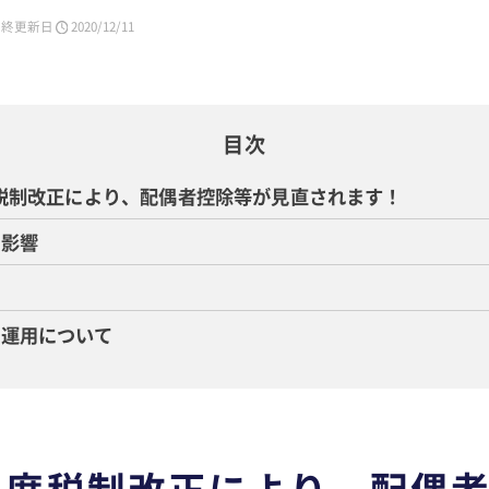
最終更新日
2020/12/11
目次
度税制改正により、配偶者控除等が見直されます！
の影響
向
や運用について
 年度税制改正により、配偶