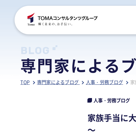
C
S
S
B
BLOG
専門家による
ご
税
経
税
TOP
専門家によるブログ
人事・労務ブログ
家
グ
国
人
行
人
事
人
人事・労務ブログ
ア
医
病
家族手当に大
相
相
～