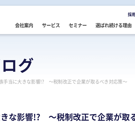
採
会社案内
サービス
セミナー
選ばれ続ける理由
OMPANY
ERVICE
EMINAR
LOG
会社案内
ご提供サービス
セミナー情報
専門家によるブログ
ブログ
挨拶
務・会計・監査
営・財務
務・会計ブログ
経営理念
事業承継
税務・会計・監査
経営・財務・企業再生ブログ
族手当に大きな影響!? ～税制改正で企業が取るべき対応策～
ループ企業
際税務・海外進出
事・労務
政書士業務ブログ
採用情報
経営・財務・企業再生
組織・人材開発
事業承継ブログ
事・労務
業承継・相続
事・労務ブログ
人材開発・組織開発
資産活用
人材・組織開発ブログ
ウトソーシング
療介護
院・医院経営ブログ
公益・非営利法人コンサル
公益法人・非営利法人ブログ
きな影響!? ～税制改正で企業が取
続
続ブログ
不動産コンサルティング
社長のブログ ～100年続く企業を
創る～