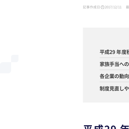
記事作成日
2017/12/11
平成29 年
家族手当へ
各企業の動
制度見直し
平成29