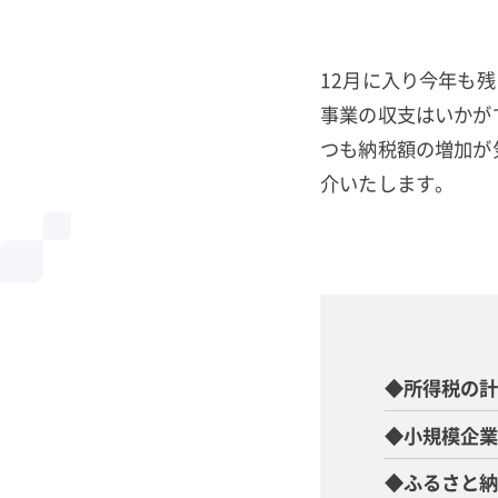
12月に入り今年も
事業の収支はいかが
つも納税額の増加が
介いたします。
◆所得税の
◆小規模企
◆ふるさと