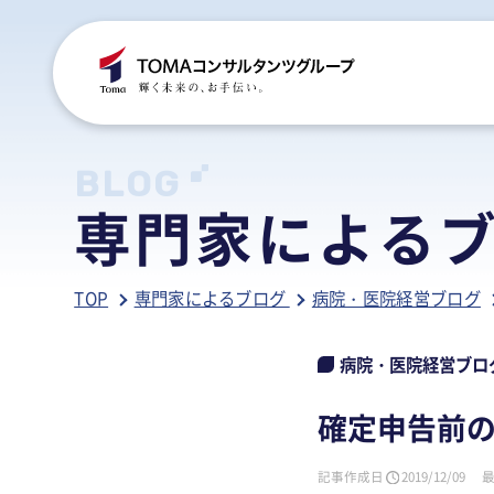
C
S
S
B
BLOG
専門家による
ご
税
経
税
TOP
専門家によるブログ
病院・医院経営ブログ
グ
国
人
行
人
事
人
病院・医院経営ブロ
ア
医
病
確定申告前
相
相
記事作成日
2019/12/09