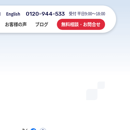
0120-944-533
受付 平日9:00～18:00
用
English
お客様の声
ブログ
無料相談・お問合せ
会社概要・アクセス・沿革
M&A・FAS・DD
国際税務
海外展開企業向け会計＆税務情報
登記・行政手続
業務改善・ IT活用
M&Aブログ
業務改善・IT活用
行政手続
業務改善・IT活用ブログ
医療・介護・調剤薬局等支援
不動産コンサルブログ
社員でつくる 明るく楽しく元気に
前向きブログ