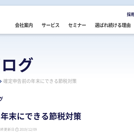
採
会社案内
サービス
セミナー
選ばれ続ける理由
OMPANY
ERVICE
EMINAR
LOG
会社案内
ご提供サービス
セミナー情報
専門家によるブログ
ブログ
挨拶
務・会計・監査
営・財務
務・会計ブログ
経営理念
事業承継
税務・会計・監査
経営・財務・企業再生ブログ
確定申告前の年末にできる節税対策
ループ企業
際税務・海外進出
事・労務
政書士業務ブログ
採用情報
経営・財務・企業再生
組織・人材開発
事業承継ブログ
事・労務
業承継・相続
事・労務ブログ
人材開発・組織開発
資産活用
人材・組織開発ブログ
グ
ウトソーシング
療介護
院・医院経営ブログ
公益・非営利法人コンサル
公益法人・非営利法人ブログ
の年末にできる節税対策
続
続ブログ
不動産コンサルティング
社長のブログ ～100年続く企業を
創る～
最終更新日
2019/12/09