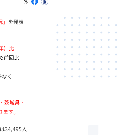
況」
を発表
4年）比
人で前回比
少なく
・茨城県・
ります。
34,495人