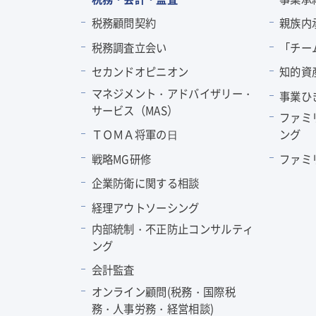
税務顧問契約
親族内
税務調査立会い
「チー
セカンドオピニオン
知的資
マネジメント・アドバイザリー・
事業ひ
サービス（MAS）
ファミ
ＴＯＭＡ将軍の⽇
ング
戦略MG研修
ファミ
企業防衛に関する相談
経理アウトソーシング
内部統制・不正防止コンサルティ
ング
会計監査
オンライン顧問(税務・国際税
務・人事労務・経営相談)