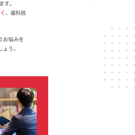
います。
多く
、歯科技
うお悩みを
しょう。