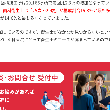
、歯科技工所は20,166ヶ所で前回比2.3％の増加となって
、
歯科衛生士は「25歳～29歳」が構成割合16.8％と最も
」が14.6％と最も多くなっていました。
加しているのですが、衛生士がなかなか見つからないとい
だけ歯科医院にとって衛生士のニーズが高まっているので
談･お問合せ 受付中
お悩みがあれば
軽に
い。