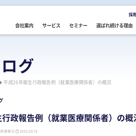
採
会社案内
サービス
セミナー
選ばれ続ける理由
OMPANY
ERVICE
EMINAR
LOG
会社案内
ご提供サービス
セミナー情報
専門家によるブログ
ブログ
挨拶
務・会計・監査
営・財務
務・会計ブログ
経営理念
事業承継
税務・会計・監査
経営・財務・企業再生ブログ
平成26年衛生行政報告例（就業医療関係者）の概況
ループ企業
際税務・海外進出
事・労務
政書士業務ブログ
採用情報
経営・財務・企業再生
組織・人材開発
事業承継ブログ
事・労務
業承継・相続
事・労務ブログ
人材開発・組織開発
資産活用
人材・組織開発ブログ
グ
ウトソーシング
療介護
院・医院経営ブログ
公益・非営利法人コンサル
公益法人・非営利法人ブログ
生行政報告例（就業医療関係者）の概
続
続ブログ
不動産コンサルティング
社長のブログ ～100年続く企業を
創る～
最終更新日
2015/10/19