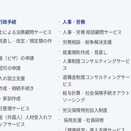
行政手続
人事・労務
士による法務顧問サービス
人事・労務 相談顧問サービス
見直し・改定／規定類の作
労務相談・紛争解決支援
就業規則作成・見直し
格（ビザ）の申請
人事制度コンサルティングサービ
認可の申請
ス
退職金制度コンサルティングサー
人の設立支援
ビス
作成・相続手続き
給与計算・社会保険手続きアウト
・家訓作成
ソーシング
日管理サービス
労災保険特別加入制度
能（外国人）人材受入れワ
採用支援・社員研修
ップサービス
「健康経営」導入支援サービス