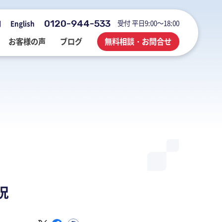
0120-944-533
受付 平日9:00～18:00
用
English
お客様の声
ブログ
無料相談・お問合せ
会社概要・アクセス・沿革
M&A・FAS・DD
国際税務
海外展開企業向け会計＆税務情報
登記・行政手続
業務改善・ IT活用
M&Aブログ
業務改善・IT活用
行政手続
業務改善・IT活用ブログ
医療・介護・調剤薬局等支援
不動産コンサルブログ
況
社員でつくる 明るく楽しく元気に
前向きブログ