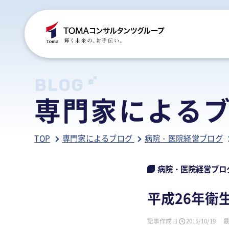
C
S
S
B
BLOG
専門家による
ご
税
経
税
TOP
専門家によるブログ
病院・医院経営ブログ
グ
国
人
行
人
事
人
病院・医院経営ブロ
ア
医
病
平成26年衛
相
相
記事作成日
2015/10/19