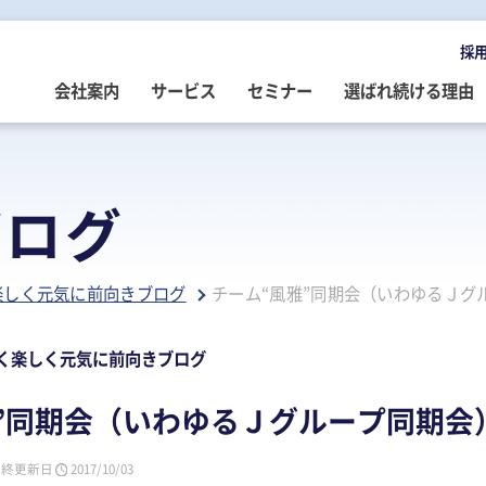
採
会社案内
サービス
セミナー
選ばれ続ける理由
OMPANY
ERVICE
EMINAR
LOG
会社案内
ご提供サービス
セミナー情報
専門家によるブログ
ブログ
挨拶
務・会計・監査
営・財務
務・会計ブログ
経営理念
事業承継
税務・会計・監査
経営・財務・企業再生ブログ
楽しく元気に前向きブログ
チーム“風雅”同期会（いわゆるＪグ
ループ企業
際税務・海外進出
事・労務
政書士業務ブログ
採用情報
経営・財務・企業再生
組織・人材開発
事業承継ブログ
事・労務
業承継・相続
事・労務ブログ
人材開発・組織開発
資産活用
人材・組織開発ブログ
く楽しく元気に前向きブログ
ウトソーシング
療介護
院・医院経営ブログ
公益・非営利法人コンサル
公益法人・非営利法人ブログ
”同期会（いわゆるＪグループ同期会
続
続ブログ
不動産コンサルティング
社長のブログ ～100年続く企業を
創る～
最終更新日
2017/10/03