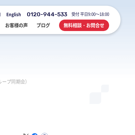
0120-944-533
受付 平日9:00～18:00
用
English
お客様の声
ブログ
無料相談・お問合せ
会社概要・アクセス・沿革
M&A・FAS・DD
国際税務
海外展開企業向け会計＆税務情報
ループ同期会）
登記・行政手続
業務改善・ IT活用
M&Aブログ
業務改善・IT活用
行政手続
業務改善・IT活用ブログ
医療・介護・調剤薬局等支援
不動産コンサルブログ
）
社員でつくる 明るく楽しく元気に
前向きブログ