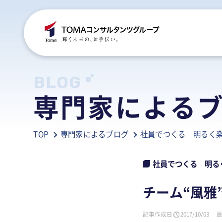
C
S
S
B
BLOG
専門家による
ご
税
経
税
TOP
専門家によるブログ
社員でつくる 明るく
グ
国
人
行
人
事
人
社員でつくる 明る
ア
医
病
チーム“風雅
相
相
記事作成日
2017/10/03