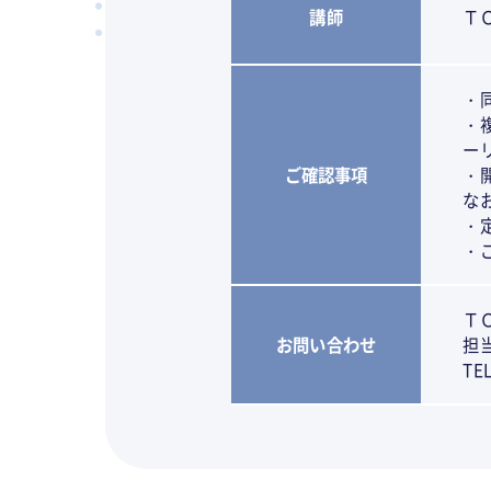
講師
Ｔ
・
・
ー
ご確認事項
・
な
・
・
Ｔ
お問い合わせ
担
TE