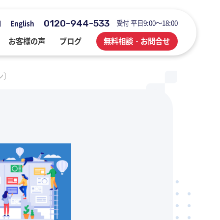
0120-944-533
受付 平日9:00～18:00
用
English
お客様の声
ブログ
無料相談・お問合せ
ン〕
会社概要・アクセス・沿革
M&A・FAS・DD
国際税務
海外展開企業向け会計＆税務情報
登記・行政手続
業務改善・ IT活用
M&Aブログ
業務改善・IT活用
行政手続
業務改善・IT活用ブログ
医療・介護・調剤薬局等支援
不動産コンサルブログ
社員でつくる 明るく楽しく元気に
前向きブログ