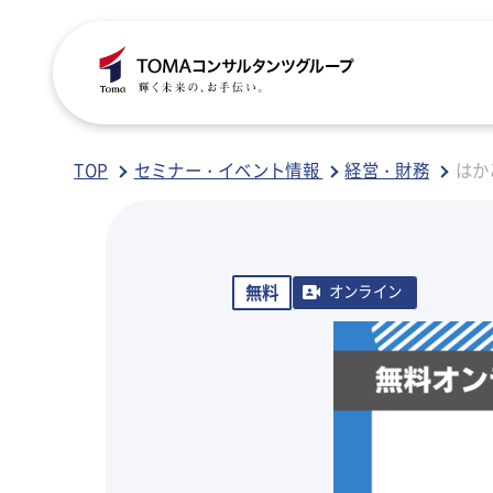
C
S
S
B
TOP
セミナー・イベント情報
経営・財務
はか
ご
税
経
税
無料
オンライン
グ
国
人
行
人
事
人
ア
医
病
相
相