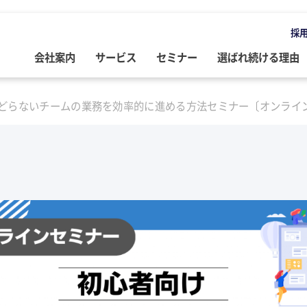
採
会社案内
サービス
セミナー
選ばれ続ける理由
OMPANY
ERVICE
EMINAR
LOG
どらないチームの業務を効率的に進める方法セミナー〔オンライ
会社案内
ご提供サービス
セミナー情報
専門家によるブログ
挨拶
務・会計・監査
営・財務
務・会計ブログ
経営理念
事業承継
税務・会計・監査
経営・財務・企業再生ブログ
ループ企業
際税務・海外進出
事・労務
政書士業務ブログ
採用情報
経営・財務・企業再生
組織・人材開発
事業承継ブログ
事・労務
業承継・相続
事・労務ブログ
人材開発・組織開発
資産活用
人材・組織開発ブログ
ウトソーシング
療介護
院・医院経営ブログ
公益・非営利法人コンサル
公益法人・非営利法人ブログ
続
続ブログ
不動産コンサルティング
社長のブログ ～100年続く企業を
創る～