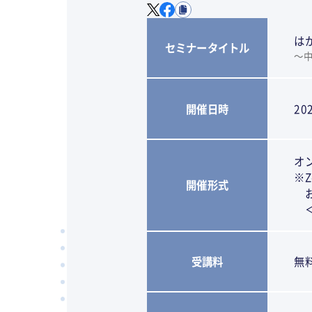
は
セミナータイトル
～
開催日時
20
オ
※
開催形式
お
＜n
受講料
無