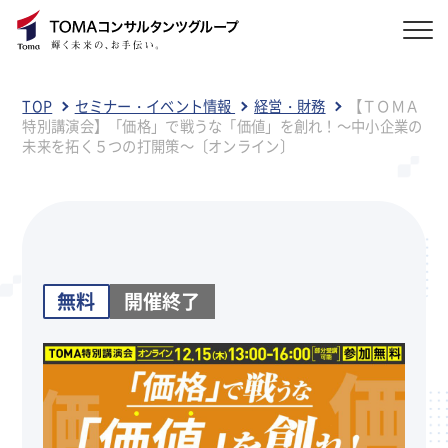
TOP
セミナー・イベント情報
経営・財務
【ＴＯＭＡ
特別講演会】「価格」で戦うな「価値」を創れ！～中小企業の
未来を拓く５つの打開策～〔オンライン〕
無料
開催終了