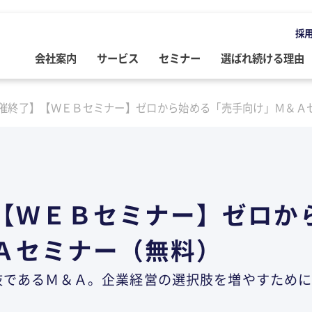
採
会社案内
サービス
セミナー
選ばれ続ける理由
OMPANY
ERVICE
EMINAR
LOG
催終了】【ＷＥＢセミナー】ゼロから始める「売手向け」Ｍ＆Ａ
会社案内
ご提供サービス
セミナー情報
専門家によるブログ
挨拶
務・会計・監査
営・財務
務・会計ブログ
経営理念
事業承継
税務・会計・監査
経営・財務・企業再生ブログ
ループ企業
際税務・海外進出
事・労務
政書士業務ブログ
採用情報
経営・財務・企業再生
組織・人材開発
事業承継ブログ
【ＷＥＢセミナー】ゼロか
事・労務
業承継・相続
事・労務ブログ
人材開発・組織開発
資産活用
人材・組織開発ブログ
Ａセミナー（無料）
ウトソーシング
療介護
院・医院経営ブログ
公益・非営利法人コンサル
公益法人・非営利法人ブログ
肢であるＭ＆Ａ。企業経営の選択肢を増やすため
続
続ブログ
不動産コンサルティング
社長のブログ ～100年続く企業を
創る～