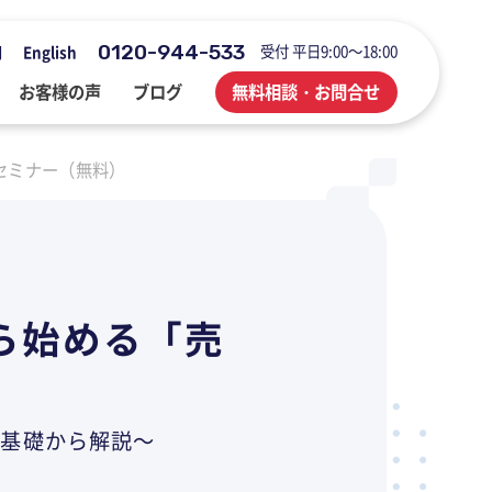
0120-944-533
受付 平日9:00～18:00
用
English
お客様の声
ブログ
無料相談・お問合せ
セミナー（無料）
会社概要・アクセス・沿革
M&A・FAS・DD
国際税務
海外展開企業向け会計＆税務情報
登記・行政手続
業務改善・ IT活用
M&Aブログ
ら始める「売
業務改善・IT活用
行政手続
業務改善・IT活用ブログ
医療・介護・調剤薬局等支援
不動産コンサルブログ
に基礎から解説～
社員でつくる 明るく楽しく元気に
前向きブログ