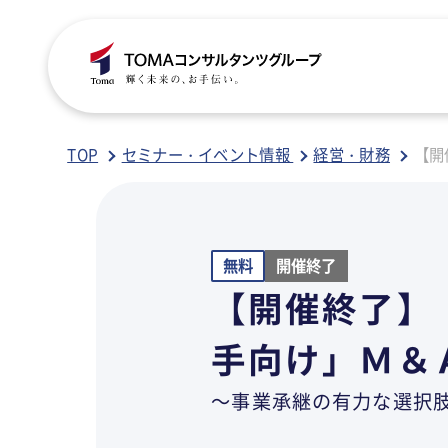
C
S
S
B
TOP
セミナー・イベント情報
経営・財務
【開
ご
税
経
税
無料
開催終了
グ
国
人
行
【開催終了】
人
事
人
手向け」Ｍ＆
ア
医
病
～事業承継の有力な選択
相
相