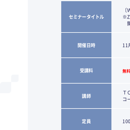
〔
セミナータイトル
※
開
開催日時
11
受講料
無
Ｔ
講師
コ
定員
10