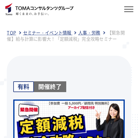
TOP
セミナー・イベント情報
人事・労務
【緊急開
催】給与計算に影響大！「定額減税」完全攻略セミナー
有料
開催終了