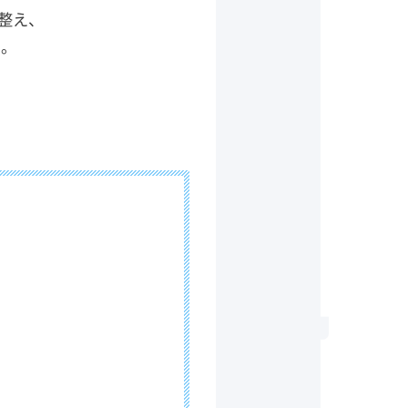
整え、
う。