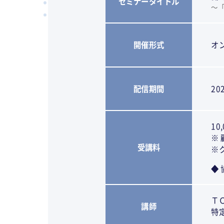
セミナータイトル
～
開催形式
オ
配信期間
2
10
※
受講料
※
◆
Ｔ
講師
特