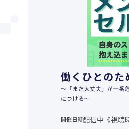
働くひとのた
～「まだ大丈夫」が一番
につける～
配信中《視聴時
開催日時