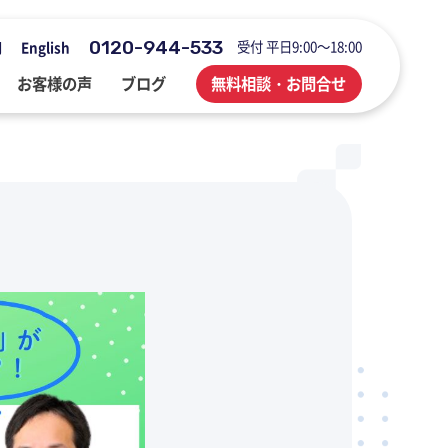
0120-944-533
受付 平日9:00～18:00
用
English
お客様の声
ブログ
無料相談・お問合せ
会社概要・アクセス・沿革
M&A・FAS・DD
国際税務
海外展開企業向け会計＆税務情報
登記・行政手続
業務改善・ IT活用
M&Aブログ
業務改善・IT活用
行政手続
業務改善・IT活用ブログ
医療・介護・調剤薬局等支援
不動産コンサルブログ
社員でつくる 明るく楽しく元気に
前向きブログ