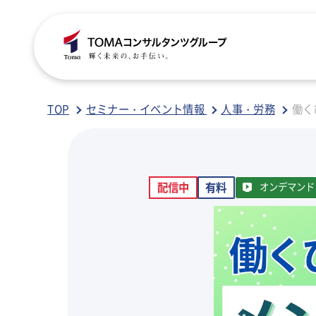
C
S
S
B
TOP
セミナー・イベント情報
人事・労務
働く
ご
税
経
税
配信中
有料
オンデマンド
グ
国
人
行
人
事
人
ア
医
病
相
相