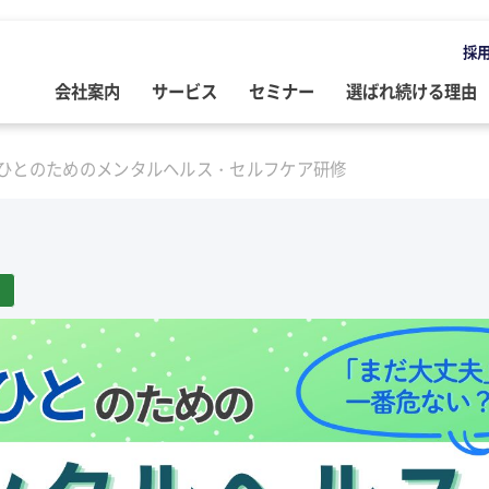
採
会社案内
サービス
セミナー
選ばれ続ける理由
OMPANY
ERVICE
EMINAR
LOG
ひとのためのメンタルヘルス・セルフケア研修
会社案内
ご提供サービス
セミナー情報
専門家によるブログ
挨拶
務・会計・監査
営・財務
務・会計ブログ
経営理念
事業承継
税務・会計・監査
経営・財務・企業再生ブログ
ループ企業
際税務・海外進出
事・労務
政書士業務ブログ
採用情報
経営・財務・企業再生
組織・人材開発
事業承継ブログ
事・労務
業承継・相続
事・労務ブログ
人材開発・組織開発
資産活用
人材・組織開発ブログ
ウトソーシング
療介護
院・医院経営ブログ
公益・非営利法人コンサル
公益法人・非営利法人ブログ
続
続ブログ
不動産コンサルティング
社長のブログ ～100年続く企業を
創る～