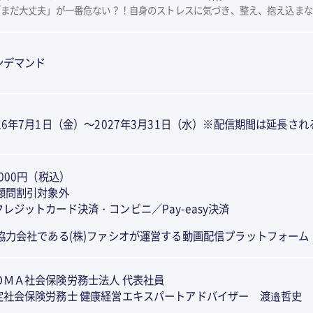
「まだ大丈夫」が一番危ない？！自身のストレスに気づき、整え、抱え込まな
ンデマンド
026年7月1日（金）～2027年3月31日（水）※配信期間は延長さ
,000円（税込）
 顧問割引対象外
クレジットカード決済・コンビニ／Pay-easy決済
 協力会社である(株)ファシオが運営する動画配信プラットフォーム
ＯＭＡ社会保険労務士法人 代表社員
定社会保険労務士 健康経営エキスパートアドバイザー 渡邉哲史