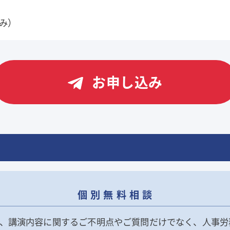
み）
お申し込み
個 別 無 料 相 談
、講演内容に関するご不明点やご質問だけでなく、人事労