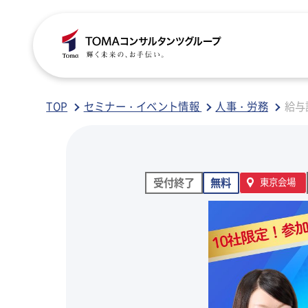
C
S
S
B
TOP
セミナー・イベント情報
人事・労務
給与
ご
税
経
税
受付終了
無料
東京会場
グ
国
人
行
人
事
人
ア
医
病
相
相