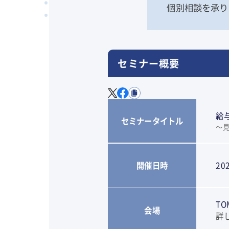
個別相談を承り
セミナー概要
給
セミナータイトル
～
開催日時
20
T
会場
詳