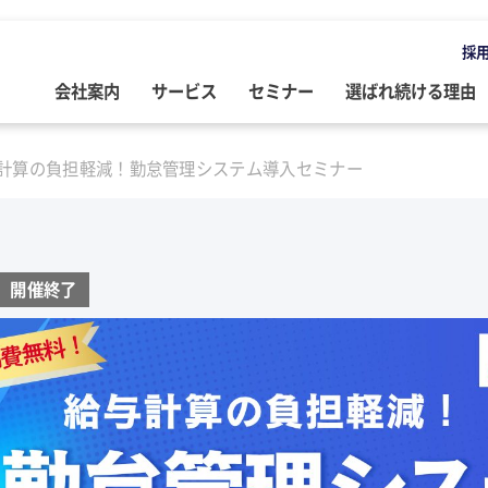
採
会社案内
サービス
セミナー
選ばれ続ける理由
OMPANY
ERVICE
EMINAR
LOG
計算の負担軽減！勤怠管理システム導入セミナー
会社案内
ご提供サービス
セミナー情報
専門家によるブログ
挨拶
務・会計・監査
営・財務
務・会計ブログ
経営理念
事業承継
税務・会計・監査
経営・財務・企業再生ブログ
開催終了
ループ企業
際税務・海外進出
事・労務
政書士業務ブログ
採用情報
経営・財務・企業再生
組織・人材開発
事業承継ブログ
事・労務
業承継・相続
事・労務ブログ
人材開発・組織開発
資産活用
人材・組織開発ブログ
ウトソーシング
療介護
院・医院経営ブログ
公益・非営利法人コンサル
公益法人・非営利法人ブログ
続
続ブログ
不動産コンサルティング
社長のブログ ～100年続く企業を
創る～