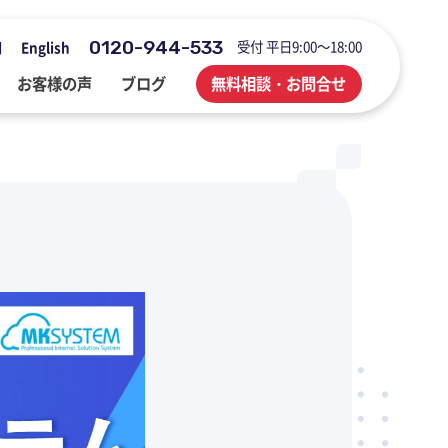
0120-944-533
受付 平日9:00～18:00
用
English
お客様の声
ブログ
無料相談・お問合せ
会社概要・アクセス・沿革
M&A・FAS・DD
国際税務
海外展開企業向け会計＆税務情報
登記・行政手続
業務改善・ IT活用
M&Aブログ
業務改善・IT活用
行政手続
業務改善・IT活用ブログ
医療・介護・調剤薬局等支援
不動産コンサルブログ
社員でつくる 明るく楽しく元気に
前向きブログ