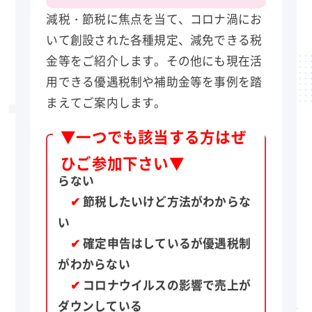
減税・節税に焦点を当て、コロナ渦にお
いて創設された各種規定、減免できる税
金等をご紹介します。その他にも現在活
用できる優遇税制や補助金等を事例を踏
まえてご案内します。
▼一つでも該当する方はぜ
✔
自社が申請できる補助金がわか
ひご参加下さい▼
らない
✔
節税したいけど方法がわからな
い
✔
確定申告はしているが優遇税制
がわからない
✔
コロナウイルスの影響で売上が
ダウンしている