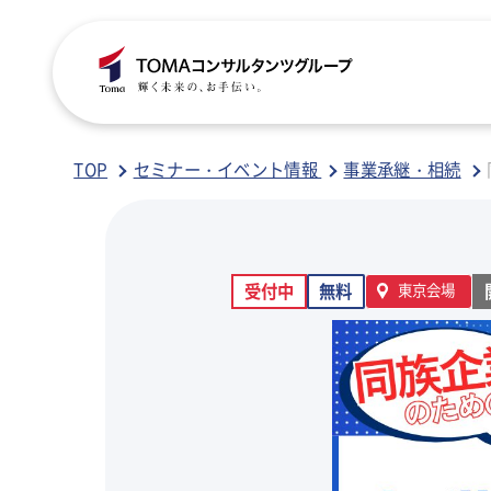
C
S
S
B
TOP
セミナー・イベント情報
事業承継・相続
ご
税
経
税
受付中
無料
東京会場
グ
国
人
行
人
事
人
ア
医
病
相
相