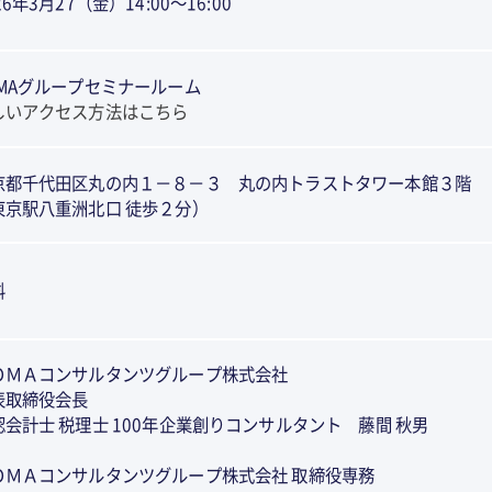
26年3月27（金）14:00～16:00
OMAグループセミナールーム
しいアクセス方法はこちら
京都千代田区丸の内１－８－３ 丸の内トラストタワー本館３階
東京駅八重洲北口 徒歩２分）
料
ＯＭＡコンサルタンツグループ株式会社
表取締役会長
認会計士 税理士 100年企業創りコンサルタント 藤間 秋男
ＯＭＡコンサルタンツグループ株式会社 取締役専務