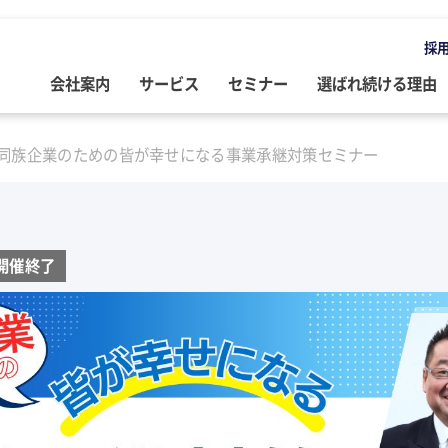
採
会社案内
サービス
セミナー
選ばれ続ける理由
OMPANY
ERVICE
EMINAR
LOG
同族企業のための皆が幸せになる事業承継対策セミナー
会社案内
ご提供サービス
セミナー情報
専門家によるブログ
挨拶
務・会計・監査
営・財務
務・会計ブログ
経営理念
事業承継
税務・会計・監査
経営・財務・企業再生ブログ
開催終了
ループ企業
際税務・海外進出
事・労務
政書士業務ブログ
採用情報
経営・財務・企業再生
組織・人材開発
事業承継ブログ
事・労務
業承継・相続
事・労務ブログ
人材開発・組織開発
資産活用
人材・組織開発ブログ
ウトソーシング
療介護
院・医院経営ブログ
公益・非営利法人コンサル
公益法人・非営利法人ブログ
続
続ブログ
不動産コンサルティング
社長のブログ ～100年続く企業を
創る～