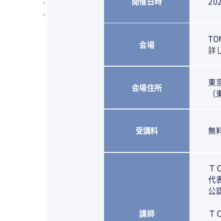
開催日時
20
T
会場
詳
東
会場住所
（
受講料
無
Ｔ
代
公
講師
Ｔ