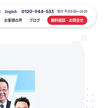
0120-944-533
受付 平日9:00～18:00
用
English
お客様の声
ブログ
無料相談・お問合せ
会社概要・アクセス・沿革
M&A・FAS・DD
国際税務
海外展開企業向け会計＆税務情報
登記・行政手続
業務改善・ IT活用
M&Aブログ
業務改善・IT活用
行政手続
業務改善・IT活用ブログ
医療・介護・調剤薬局等支援
不動産コンサルブログ
社員でつくる 明るく楽しく元気に
前向きブログ