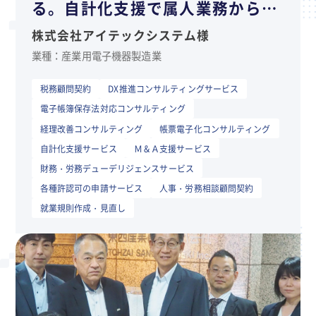
る。自計化支援で属人業務から解
放されて、財務状況の把握も容易
株式会社アイテックシステム様
になった
業種：産業用電子機器製造業
税務顧問契約
DX推進コンサルティングサービス
電子帳簿保存法対応コンサルティング
経理改善コンサルティング
帳票電子化コンサルティング
自計化支援サービス
Ｍ＆Ａ支援サービス
財務・労務デューデリジェンスサービス
各種許認可の申請サービス
人事・労務相談顧問契約
就業規則作成・見直し