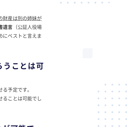
の財産は別の姉妹が
書遺言
（公証人役場
めにベストと言えま
らうことは可
せる予定です。
せることは可能でし