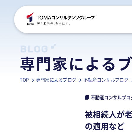
C
S
S
B
BLOG
専門家による
ご
税
経
税
TOP
専門家によるブログ
不動産コンサルブログ
グ
国
人
行
人
事
人
不動産コンサルブロ
ア
医
病
被相続人が
相
相
の適用など