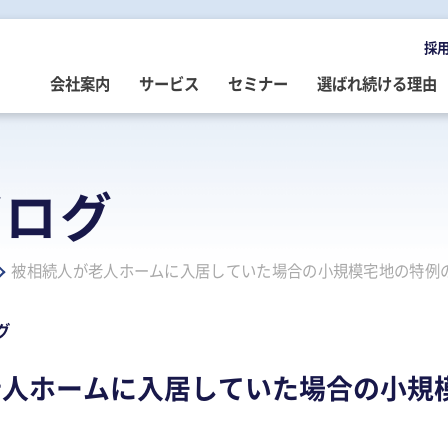
採
会社案内
サービス
セミナー
選ばれ続ける理由
OMPANY
ERVICE
EMINAR
LOG
会社案内
ご提供サービス
セミナー情報
専門家によるブログ
ブログ
挨拶
務・会計・監査
営・財務
務・会計ブログ
経営理念
事業承継
税務・会計・監査
経営・財務・企業再生ブログ
被相続人が老人ホームに入居していた場合の小規模宅地の特例
ループ企業
際税務・海外進出
事・労務
政書士業務ブログ
採用情報
経営・財務・企業再生
組織・人材開発
事業承継ブログ
事・労務
業承継・相続
事・労務ブログ
人材開発・組織開発
資産活用
人材・組織開発ブログ
グ
ウトソーシング
療介護
院・医院経営ブログ
公益・非営利法人コンサル
公益法人・非営利法人ブログ
老人ホームに入居していた場合の小規
続
続ブログ
不動産コンサルティング
社長のブログ ～100年続く企業を
創る～