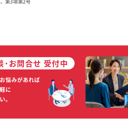
項、第3項第2号
談･お問合せ 受付中
お悩みがあれば
軽に
い。