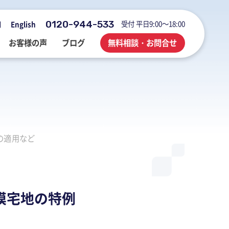
0120-944-533
受付 平日9:00～18:00
用
English
お客様の声
ブログ
無料相談・お問合せ
会社概要・アクセス・沿革
M&A・FAS・DD
国際税務
海外展開企業向け会計＆税務情報
の適用など
登記・行政手続
業務改善・ IT活用
M&Aブログ
業務改善・IT活用
行政手続
業務改善・IT活用ブログ
医療・介護・調剤薬局等支援
不動産コンサルブログ
模宅地の特例
社員でつくる 明るく楽しく元気に
前向きブログ