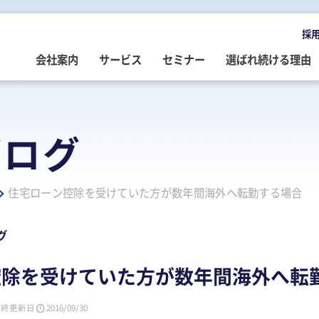
採
会社案内
サービス
セミナー
選ばれ続ける理由
OMPANY
ERVICE
EMINAR
LOG
会社案内
ご提供サービス
セミナー情報
専門家によるブログ
ブログ
挨拶
務・会計・監査
営・財務
務・会計ブログ
経営理念
事業承継
税務・会計・監査
経営・財務・企業再生ブログ
住宅ローン控除を受けていた方が数年間海外へ転勤する場合
ループ企業
際税務・海外進出
事・労務
政書士業務ブログ
採用情報
経営・財務・企業再生
組織・人材開発
事業承継ブログ
事・労務
業承継・相続
事・労務ブログ
人材開発・組織開発
資産活用
人材・組織開発ブログ
グ
ウトソーシング
療介護
院・医院経営ブログ
公益・非営利法人コンサル
公益法人・非営利法人ブログ
控除を受けていた方が数年間海外へ転
続
続ブログ
不動産コンサルティング
社長のブログ ～100年続く企業を
創る～
最終更新日
2016/09/30