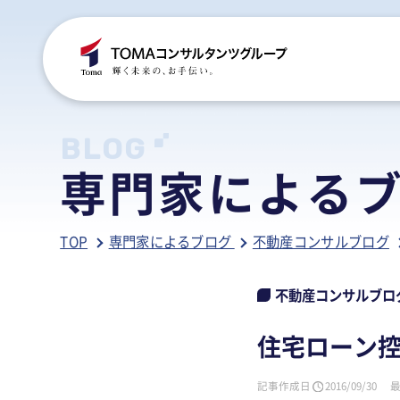
C
S
S
B
BLOG
専門家による
ご
税
経
税
TOP
専門家によるブログ
不動産コンサルブログ
グ
国
人
行
人
事
人
不動産コンサルブロ
ア
医
病
住宅ローン
相
相
記事作成日
2016/09/30