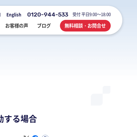
0120-944-533
受付 平日9:00～18:00
用
English
お客様の声
ブログ
無料相談・お問合せ
会社概要・アクセス・沿革
M&A・FAS・DD
国際税務
海外展開企業向け会計＆税務情報
登記・行政手続
業務改善・ IT活用
M&Aブログ
業務改善・IT活用
行政手続
業務改善・IT活用ブログ
医療・介護・調剤薬局等支援
不動産コンサルブログ
勤する場合
社員でつくる 明るく楽しく元気に
前向きブログ