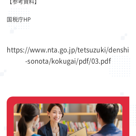
【参考資料】
国税庁HP
https://www.nta.go.jp/tetsuzuki/denshi
-sonota/kokugai/pdf/03.pdf