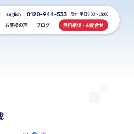
0120-944-533
受付 平日9:00～18:00
用
English
お客様の声
ブログ
無料相談・お問合せ
会社概要・アクセス・沿革
M&A・FAS・DD
国際税務
海外展開企業向け会計＆税務情報
登記・行政手続
業務改善・ IT活用
M&Aブログ
業務改善・IT活用
行政手続
業務改善・IT活用ブログ
医療・介護・調剤薬局等支援
不動産コンサルブログ
成
社員でつくる 明るく楽しく元気に
前向きブログ