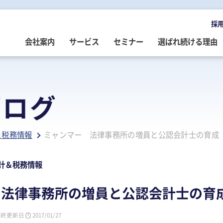
採
会社案内
サービス
セミナー
選ばれ続ける理由
OMPANY
ERVICE
EMINAR
LOG
会社案内
ご提供サービス
セミナー情報
専門家によるブログ
ブログ
挨拶
務・会計・監査
営・財務
務・会計ブログ
経営理念
事業承継
税務・会計・監査
経営・財務・企業再生ブログ
＆税務情報
ミャンマー 法律事務所の増員と公認会計士の育成
ループ企業
際税務・海外進出
事・労務
政書士業務ブログ
採用情報
経営・財務・企業再生
組織・人材開発
事業承継ブログ
事・労務
業承継・相続
事・労務ブログ
人材開発・組織開発
資産活用
人材・組織開発ブログ
計＆税務情報
ウトソーシング
療介護
院・医院経営ブログ
公益・非営利法人コンサル
公益法人・非営利法人ブログ
 法律事務所の増員と公認会計士の育
続
続ブログ
不動産コンサルティング
社長のブログ ～100年続く企業を
創る～
最終更新日
2017/01/27