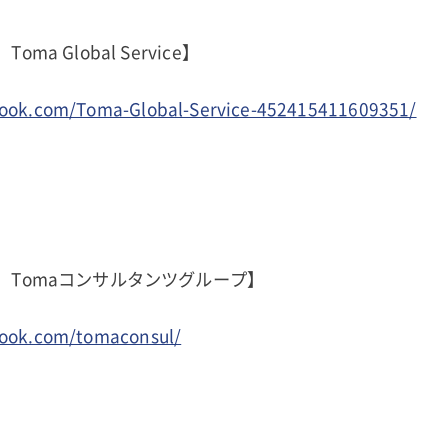
oma Global Service】
book.com/Toma-Global-Service-452415411609351/
ージ Tomaコンサルタンツグループ】
book.com/tomaconsul/