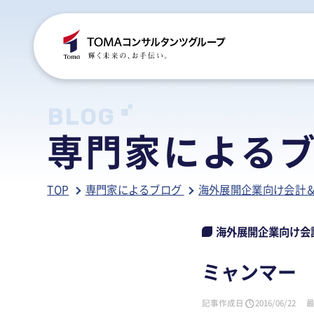
C
S
S
B
BLOG
専門家による
ご
税
経
税
TOP
専門家によるブログ
海外展開企業向け会計
グ
国
人
行
人
事
人
海外展開企業向け会
ア
医
病
ミャンマー
相
相
記事作成日
2016/06/22