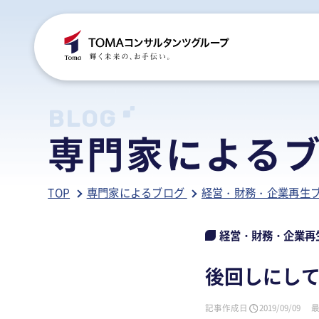
C
S
S
B
BLOG
専門家による
ご
税
経
税
TOP
専門家によるブログ
経営・財務・企業再生
グ
国
人
行
人
事
人
経営・財務・企業再
ア
医
病
後回しにし
相
相
記事作成日
2019/09/09