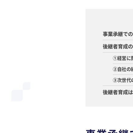
事業承継で
後継者育成
①経営に
②自社の
③次世代
後継者育成