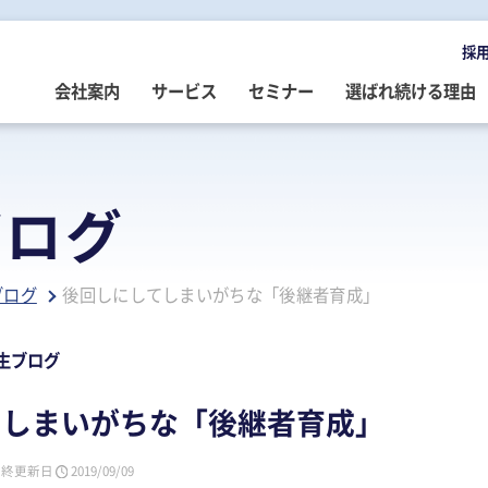
採
会社案内
サービス
セミナー
選ばれ続ける理由
OMPANY
ERVICE
EMINAR
LOG
会社案内
ご提供サービス
セミナー情報
専門家によるブログ
ブログ
挨拶
務・会計・監査
営・財務
務・会計ブログ
経営理念
事業承継
税務・会計・監査
経営・財務・企業再生ブログ
ブログ
後回しにしてしまいがちな「後継者育成」
ループ企業
際税務・海外進出
事・労務
政書士業務ブログ
採用情報
経営・財務・企業再生
組織・人材開発
事業承継ブログ
事・労務
業承継・相続
事・労務ブログ
人材開発・組織開発
資産活用
人材・組織開発ブログ
生ブログ
ウトソーシング
療介護
院・医院経営ブログ
公益・非営利法人コンサル
公益法人・非営利法人ブログ
てしまいがちな「後継者育成」
続
続ブログ
不動産コンサルティング
社長のブログ ～100年続く企業を
創る～
最終更新日
2019/09/09