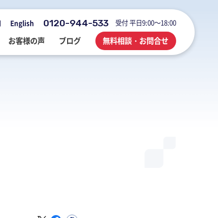
0120-944-533
受付 平日9:00～18:00
用
English
お客様の声
ブログ
無料相談・お問合せ
会社概要・アクセス・沿革
M&A・FAS・DD
国際税務
海外展開企業向け会計＆税務情報
登記・行政手続
業務改善・ IT活用
M&Aブログ
業務改善・IT活用
行政手続
業務改善・IT活用ブログ
医療・介護・調剤薬局等支援
不動産コンサルブログ
社員でつくる 明るく楽しく元気に
前向きブログ