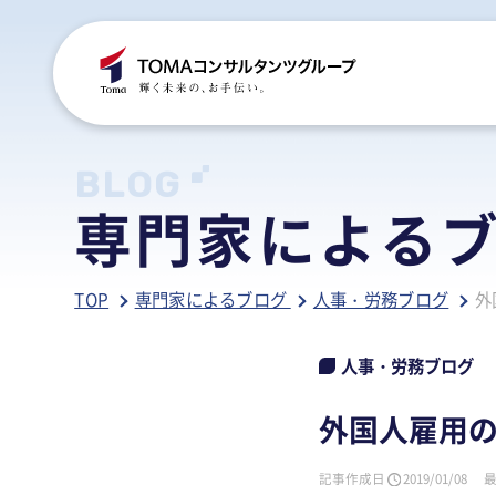
C
S
S
B
BLOG
専門家による
ご
税
経
税
TOP
専門家によるブログ
人事・労務ブログ
外
グ
国
人
行
人
事
人
人事・労務ブログ
ア
医
病
外国人雇用
相
相
記事作成日
2019/01/08