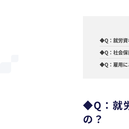
◆Q：就労資
◆Q：社会保
◆Q：雇用に
◆Q：就
の？