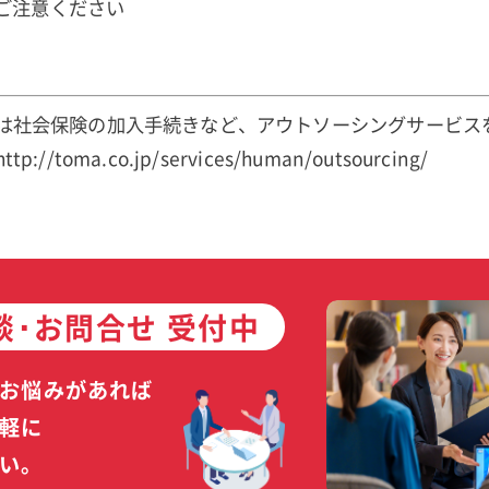
注意ください
は社会保険の加入手続きなど、アウトソーシングサービス
/toma.co.jp/services/human/outsourcing/
談･お問合せ 受付中
お悩みがあれば
軽に
い。