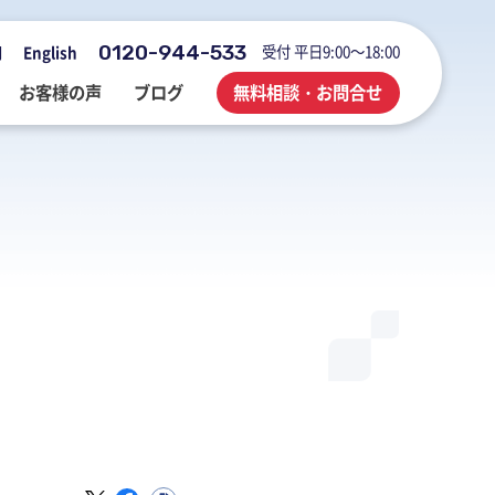
0120-944-533
受付 平日9:00～18:00
用
English
お客様の声
ブログ
無料相談・お問合せ
会社概要・アクセス・沿革
M&A・FAS・DD
国際税務
海外展開企業向け会計＆税務情報
登記・行政手続
業務改善・ IT活用
M&Aブログ
業務改善・IT活用
行政手続
業務改善・IT活用ブログ
医療・介護・調剤薬局等支援
不動産コンサルブログ
社員でつくる 明るく楽しく元気に
前向きブログ