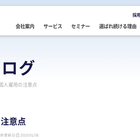
採
会社案内
サービス
セミナー
選ばれ続ける理由
OMPANY
ERVICE
EMINAR
LOG
会社案内
ご提供サービス
セミナー情報
専門家によるブログ
ブログ
挨拶
務・会計・監査
営・財務
務・会計ブログ
経営理念
事業承継
税務・会計・監査
経営・財務・企業再生ブログ
国人雇用の注意点
ループ企業
際税務・海外進出
事・労務
政書士業務ブログ
採用情報
経営・財務・企業再生
組織・人材開発
事業承継ブログ
事・労務
業承継・相続
事・労務ブログ
人材開発・組織開発
資産活用
人材・組織開発ブログ
ウトソーシング
療介護
院・医院経営ブログ
公益・非営利法人コンサル
公益法人・非営利法人ブログ
の注意点
続
続ブログ
不動産コンサルティング
社長のブログ ～100年続く企業を
創る～
最終更新日
2019/01/08