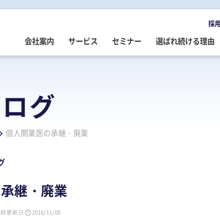
採
会社案内
サービス
セミナー
選ばれ続ける理由
OMPANY
ERVICE
EMINAR
LOG
会社案内
ご提供サービス
セミナー情報
専門家によるブログ
ブログ
挨拶
務・会計・監査
営・財務
務・会計ブログ
経営理念
事業承継
税務・会計・監査
経営・財務・企業再生ブログ
個人開業医の承継・廃業
ループ企業
際税務・海外進出
事・労務
政書士業務ブログ
採用情報
経営・財務・企業再生
組織・人材開発
事業承継ブログ
事・労務
業承継・相続
事・労務ブログ
人材開発・組織開発
資産活用
人材・組織開発ブログ
グ
ウトソーシング
療介護
院・医院経営ブログ
公益・非営利法人コンサル
公益法人・非営利法人ブログ
の承継・廃業
続
続ブログ
不動産コンサルティング
社長のブログ ～100年続く企業を
創る～
最終更新日
2016/11/08