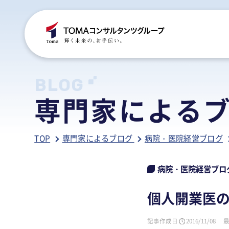
C
S
S
B
BLOG
専門家による
ご
税
経
税
TOP
専門家によるブログ
病院・医院経営ブログ
グ
国
人
行
人
事
人
病院・医院経営ブロ
ア
医
病
個人開業医
相
相
記事作成日
2016/11/08