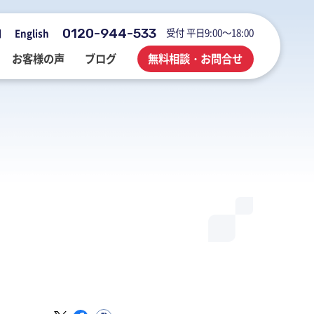
0120-944-533
受付 平日9:00～18:00
用
English
お客様の声
ブログ
無料相談・お問合せ
会社概要・アクセス・沿革
M&A・FAS・DD
国際税務
海外展開企業向け会計＆税務情報
登記・行政手続
業務改善・ IT活用
M&Aブログ
業務改善・IT活用
行政手続
業務改善・IT活用ブログ
医療・介護・調剤薬局等支援
不動産コンサルブログ
社員でつくる 明るく楽しく元気に
前向きブログ