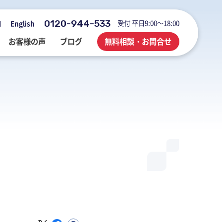
0120-944-533
受付 平日9:00～18:00
用
English
お客様の声
ブログ
無料相談・お問合せ
会社概要・アクセス・沿革
M&A・FAS・DD
国際税務
海外展開企業向け会計＆税務情報
登記・行政手続
業務改善・ IT活用
M&Aブログ
業務改善・IT活用
行政手続
業務改善・IT活用ブログ
医療・介護・調剤薬局等支援
不動産コンサルブログ
社員でつくる 明るく楽しく元気に
前向きブログ