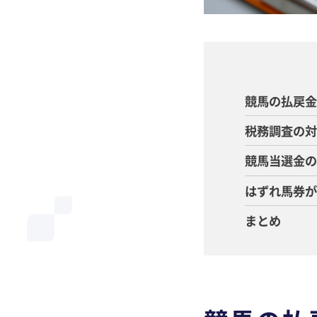
競馬の払戻
税務調査の
競馬当選金
はずれ馬券
まとめ