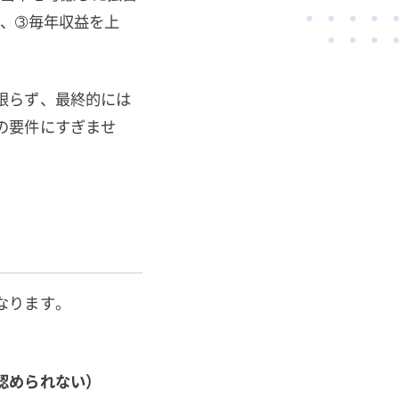
、➂毎年収益を上
限らず、最終的には
の要件にすぎませ
なります。
認められない）