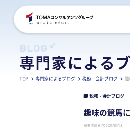
C
S
S
B
BLOG
専門家による
ご
税
経
税
TOP
専門家によるブログ
税務・会計ブログ
趣
グ
国
人
行
人
事
人
税務・会計ブログ
ア
医
病
趣味の競馬
相
相
記事作成日
2025/09/18