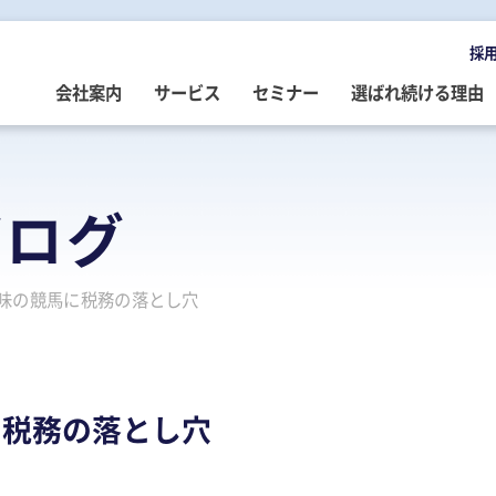
採
会社案内
サービス
セミナー
選ばれ続ける理由
OMPANY
ERVICE
EMINAR
LOG
会社案内
ご提供サービス
セミナー情報
専門家によるブログ
ブログ
挨拶
務・会計・監査
営・財務
務・会計ブログ
経営理念
事業承継
税務・会計・監査
経営・財務・企業再生ブログ
味の競馬に税務の落とし穴
ループ企業
際税務・海外進出
事・労務
政書士業務ブログ
採用情報
経営・財務・企業再生
組織・人材開発
事業承継ブログ
事・労務
業承継・相続
事・労務ブログ
人材開発・組織開発
資産活用
人材・組織開発ブログ
ウトソーシング
療介護
院・医院経営ブログ
公益・非営利法人コンサル
公益法人・非営利法人ブログ
に税務の落とし穴
続
続ブログ
不動産コンサルティング
社長のブログ ～100年続く企業を
創る～