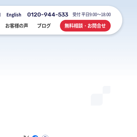
0120-944-533
受付 平日9:00～18:00
用
English
お客様の声
ブログ
無料相談・お問合せ
会社概要・アクセス・沿革
M&A・FAS・DD
国際税務
海外展開企業向け会計＆税務情報
登記・行政手続
業務改善・ IT活用
M&Aブログ
業務改善・IT活用
行政手続
業務改善・IT活用ブログ
医療・介護・調剤薬局等支援
不動産コンサルブログ
社員でつくる 明るく楽しく元気に
前向きブログ