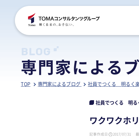
C
S
S
B
BLOG
専門家による
ご
税
経
税
TOP
専門家によるブログ
社員でつくる 明るく
グ
国
人
行
人
事
人
社員でつくる 明る
ア
医
病
ワクワクホ
相
相
記事作成日
2017/07/31