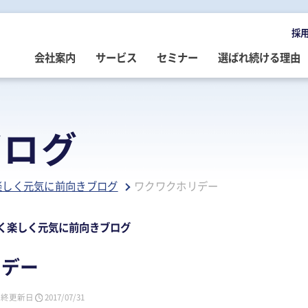
採
会社案内
サービス
セミナー
選ばれ続ける理由
OMPANY
ERVICE
EMINAR
LOG
会社案内
ご提供サービス
セミナー情報
専門家によるブログ
ブログ
挨拶
務・会計・監査
営・財務
務・会計ブログ
経営理念
事業承継
税務・会計・監査
経営・財務・企業再生ブログ
楽しく元気に前向きブログ
ワクワクホリデー
ループ企業
際税務・海外進出
事・労務
政書士業務ブログ
採用情報
経営・財務・企業再生
組織・人材開発
事業承継ブログ
事・労務
業承継・相続
事・労務ブログ
人材開発・組織開発
資産活用
人材・組織開発ブログ
く楽しく元気に前向きブログ
ウトソーシング
療介護
院・医院経営ブログ
公益・非営利法人コンサル
公益法人・非営利法人ブログ
リデー
続
続ブログ
不動産コンサルティング
社長のブログ ～100年続く企業を
創る～
最終更新日
2017/07/31