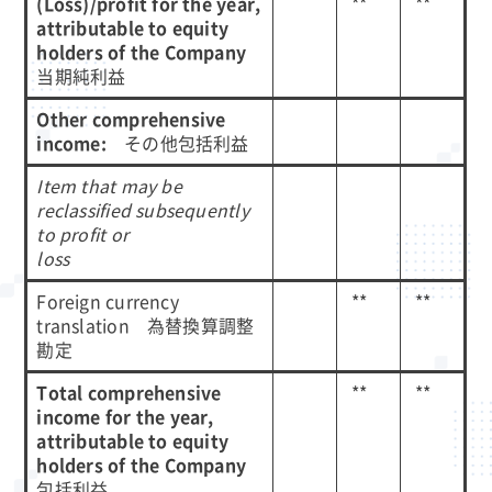
(Loss)/profit for the year,
**
**
attributable to equity
holders of the Company
当期純利益
Other comprehensive
income:
その他包括利益
Item that may be
reclassified subsequently
to profit or
loss
Foreign currency
**
**
translation 為替換算調整
勘定
Total comprehensive
**
**
income for the year,
attributable to equity
holders of the Company
包括利益