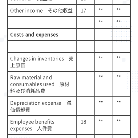
Other income その他収益
17
**
**
**
**
Costs and expenses
Changes in inventories 売
**
**
上原価
Raw material and
**
**
consumables used 原材
料及び消耗品費
Depreciation expense 減
**
**
価償却費
Employee benefits
18
**
**
expenses 人件費