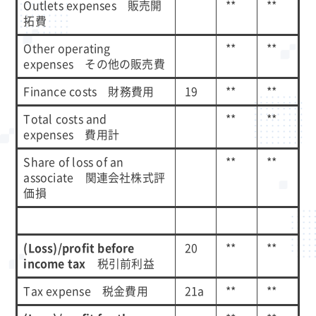
Outlets expenses 販売開
**
**
拓費
Other operating
**
**
expenses その他の販売費
Finance costs 財務費用
19
**
**
Total costs and
**
**
expenses 費用計
Share of loss of an
**
**
associate 関連会社株式評
価損
(Loss)/profit before
20
**
**
income tax
税引前利益
Tax expense 税金費用
21a
**
**