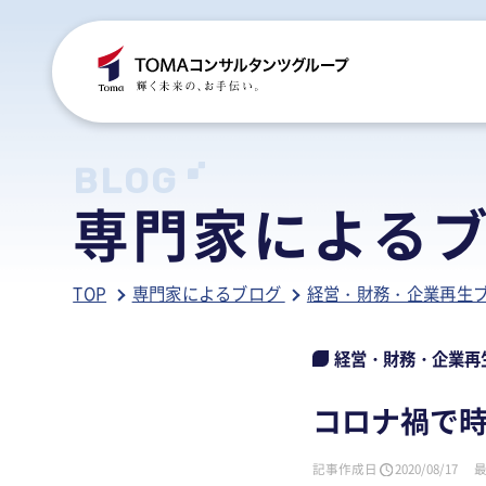
C
S
S
B
BLOG
専門家による
ご
税
経
税
TOP
専門家によるブログ
経営・財務・企業再生
グ
国
人
行
人
事
人
経営・財務・企業再
ア
医
病
コロナ禍で
相
相
記事作成日
2020/08/17