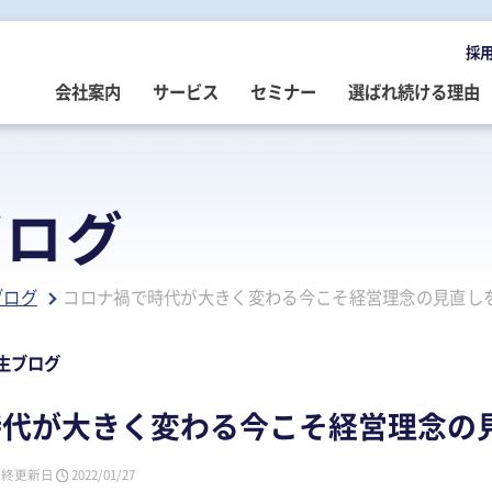
採
会社案内
サービス
セミナー
選ばれ続ける理由
OMPANY
ERVICE
EMINAR
LOG
会社案内
ご提供サービス
セミナー情報
専門家によるブログ
ブログ
挨拶
務・会計・監査
営・財務
務・会計ブログ
経営理念
事業承継
税務・会計・監査
経営・財務・企業再生ブログ
ブログ
コロナ禍で時代が大きく変わる今こそ経営理念の見直し
ループ企業
際税務・海外進出
事・労務
政書士業務ブログ
採用情報
経営・財務・企業再生
組織・人材開発
事業承継ブログ
事・労務
業承継・相続
事・労務ブログ
人材開発・組織開発
資産活用
人材・組織開発ブログ
生ブログ
ウトソーシング
療介護
院・医院経営ブログ
公益・非営利法人コンサル
公益法人・非営利法人ブログ
時代が大きく変わる今こそ経営理念の
続
続ブログ
不動産コンサルティング
社長のブログ ～100年続く企業を
創る～
最終更新日
2022/01/27