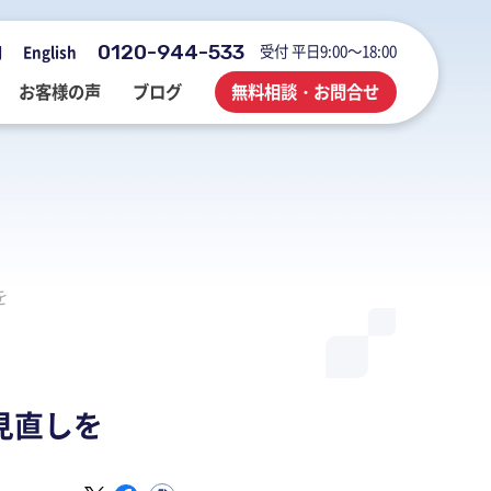
0120-944-533
受付 平日9:00～18:00
用
English
お客様の声
ブログ
無料相談・お問合せ
会社概要・アクセス・沿革
M&A・FAS・DD
国際税務
海外展開企業向け会計＆税務情報
を
登記・行政手続
業務改善・ IT活用
M&Aブログ
業務改善・IT活用
行政手続
業務改善・IT活用ブログ
医療・介護・調剤薬局等支援
不動産コンサルブログ
見直しを
社員でつくる 明るく楽しく元気に
前向きブログ