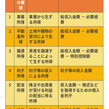
の種
類
1
事業
事業から生ず
総収入金額 － 必要経
所得
る所得
費
2
不動
土地や建物の
総収入金額 － 必要経
産所
貸付により生
費
得
ずる所得
3
譲渡
資産を譲渡す
総収入金額 － 必要経
所得
ることによっ
費 － 特別控除額
て生ずる所得
4
利子
利子等の収入
利子等の収入金額
所得
による所得
5
配当
株主や出資者
収入金額 － 株式など
所得
が受ける利益
を取得するための借入
の配当に係る
金利子
所得