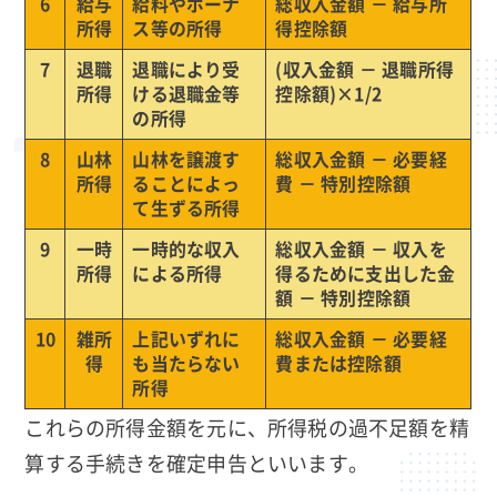
6
給与
給料やボーナ
総収入金額 － 給与所
所得
ス等の所得
得控除額
7
退職
退職により受
(収入金額 － 退職所得
所得
ける退職金等
控除額)×1/2
の所得
8
山林
山林を譲渡す
総収入金額 － 必要経
所得
ることによっ
費 － 特別控除額
て生ずる所得
9
一時
一時的な収入
総収入金額 － 収入を
所得
による所得
得るために支出した金
額 － 特別控除額
10
雑所
上記いずれに
総収入金額 － 必要経
得
も当たらない
費または控除額
所得
これらの所得金額を元に、所得税の過不足額を精
算する手続きを確定申告といいます。