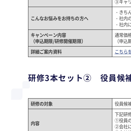
③キャ
・きち
こんなお悩みをお持ちの方へ
・社内
・社内
キャンペーン内容
通常価
（申込期限/研修開催期限）
（申込期
詳細ご案内資料
こちら
研修3本セット② 役員候
研修の対象
役員候
下記研
①役員
内容
②会社