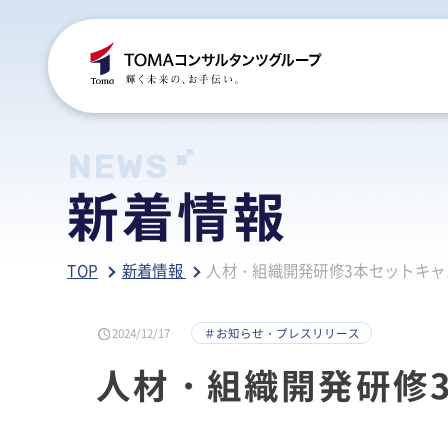
C
S
S
B
NEWS
新着情報
ご
税
経
税
TOP
新着情報
人材・組織開発研修3本セットキャ
グ
国
人
行
人
事
人
2024/12/17
＃お知らせ・プレスリリース
ア
医
病
人材・組織開発研修
相
相