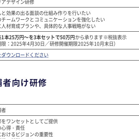
リアデザイン研修
んと効果の出る面談の仕組み作りを行いたい
のチームワークとコミュニケーションを強化したい
に人材育成プランや、具体的な人事戦略がない
格
1本25万円～を3本セットで50万円
から承ります※税抜表示
限：2025年4月30日／研修開催期限2025年10月末日）
をダウンロードください
補者向け研修
補者
修をワンセットとしてご提供
の心得・責任
におけるビジョンの重要性