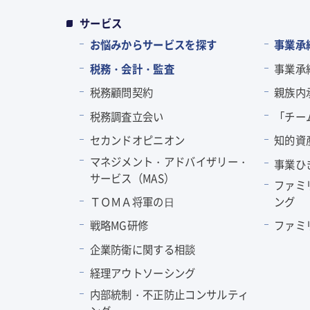
サービス
お悩みからサービスを探す
事業承
税務・会計・監査
事業承
税務顧問契約
親族内
税務調査立会い
「チー
セカンドオピニオン
知的資
マネジメント・アドバイザリー・
事業ひ
サービス（MAS）
ファミ
ＴＯＭＡ将軍の⽇
ング
戦略MG研修
ファミ
企業防衛に関する相談
経理アウトソーシング
内部統制・不正防止コンサルティ