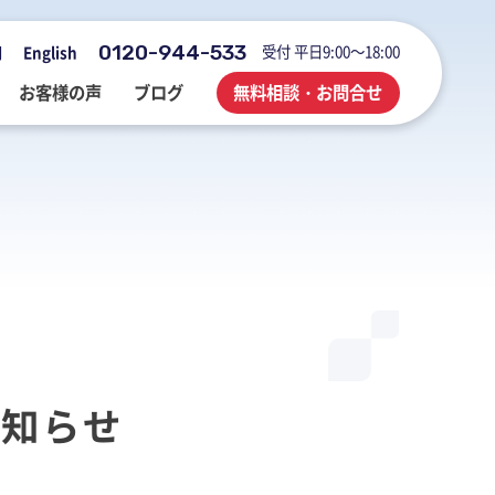
0120-944-533
受付 平日9:00～18:00
用
English
お客様の声
ブログ
無料相談・お問合せ
会社概要・アクセス・沿革
M&A・FAS・DD
国際税務
海外展開企業向け会計＆税務情報
登記・行政手続
業務改善・ IT活用
M&Aブログ
業務改善・IT活用
行政手続
業務改善・IT活用ブログ
医療・介護・調剤薬局等支援
不動産コンサルブログ
お知らせ
社員でつくる 明るく楽しく元気に
前向きブログ