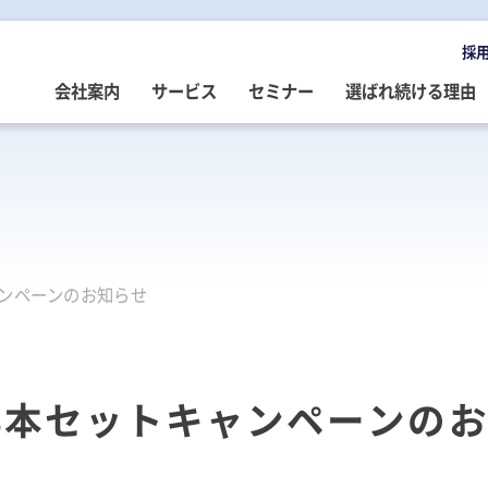
採
会社案内
サービス
セミナー
選ばれ続ける理由
OMPANY
ERVICE
EMINAR
LOG
会社案内
ご提供サービス
セミナー情報
専門家によるブログ
挨拶
務・会計・監査
営・財務
務・会計ブログ
経営理念
事業承継
税務・会計・監査
経営・財務・企業再生ブログ
ンペーンのお知らせ
ループ企業
際税務・海外進出
事・労務
政書士業務ブログ
採用情報
経営・財務・企業再生
組織・人材開発
事業承継ブログ
事・労務
業承継・相続
事・労務ブログ
人材開発・組織開発
資産活用
人材・組織開発ブログ
ウトソーシング
療介護
院・医院経営ブログ
公益・非営利法人コンサル
公益法人・非営利法人ブログ
3本セットキャンペーンの
続
続ブログ
不動産コンサルティング
社長のブログ ～100年続く企業を
創る～