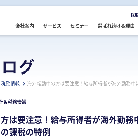
採
会社案内
サービス
セミナー
選ばれ続ける理由
OMPANY
ERVICE
EMINAR
LOG
会社案内
ご提供サービス
セミナー情報
専門家によるブログ
ブログ
挨拶
務・会計・監査
営・財務
務・会計ブログ
経営理念
事業承継
税務・会計・監査
経営・財務・企業再生ブログ
＆税務情報
海外転勤中の方は要注意！給与所得者が海外勤務中
ループ企業
際税務・海外進出
事・労務
政書士業務ブログ
採用情報
経営・財務・企業再生
組織・人材開発
事業承継ブログ
事・労務
業承継・相続
事・労務ブログ
人材開発・組織開発
資産活用
人材・組織開発ブログ
計＆税務情報
ウトソーシング
療介護
院・医院経営ブログ
公益・非営利法人コンサル
公益法人・非営利法人ブログ
の方は要注意！給与所得者が海外勤務
続
続ブログ
不動産コンサルティング
社長のブログ ～100年続く企業を
時の課税の特例
創る～