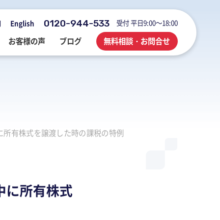
0120-944-533
受付 平日9:00～18:00
用
English
お客様の声
ブログ
無料相談・お問合せ
会社概要・アクセス・沿革
M&A・FAS・DD
国際税務
海外展開企業向け会計＆税務情報
に所有株式を譲渡した時の課税の特例
登記・行政手続
業務改善・ IT活用
M&Aブログ
業務改善・IT活用
行政手続
業務改善・IT活用ブログ
医療・介護・調剤薬局等支援
不動産コンサルブログ
中に所有株式
社員でつくる 明るく楽しく元気に
前向きブログ