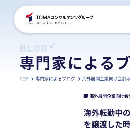
C
S
S
B
BLOG
専門家による
ご
税
経
税
TOP
専門家によるブログ
海外展開企業向け会計
グ
国
人
行
人
事
人
海外展開企業向け会
ア
医
病
海外転勤中
相
相
を譲渡した