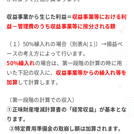
収益事業から生じた利益＝
収益事業等における利
益－管理費のうち収益事業等に按分される額
（１）50%繰入れの場合（別表A(１)）→損益ベ
ースの考え方によって行います。
50%繰入れ
の場合は、第一段階の計算の時に用
いた下記の収入に、
収益事業等からの繰入れ等を
加算
して計算します。
（第一段階の計算での収入）
①正味財産増減計算書の「経常収益」が基本とな
ります。
②特定費用準備金の取崩し額は加算されます。