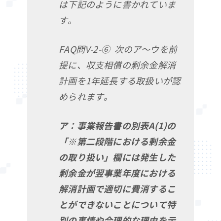
は下記のように書かれていま
す。
FAQ問V-2-⑥ 次のア～ウを前
提に、収支相償の剰余金解消
計画を1年延長する取扱いが認
められます。
ア：事業報告書の別表A(1)の
「※第二段階における剰余金
の取り扱い」欄には発生した
剰余金が翌事業年度における
解消計画で適切に費消するこ
とができないことについて特
別の事情や合理的な理由を示