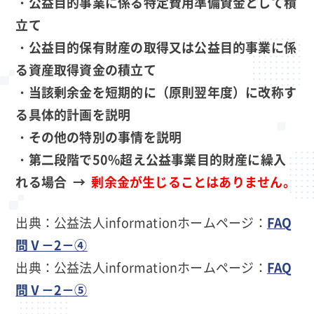
・公益目的事業に係る特定費用準備資金として積
立て
・公益目的保有財産の取得又は公益目的事業に係
る資産取得資金の積立て
・当該剰余金を短期的に（原則翌年度）に改称す
る具体的計画を説明
・その他の特別の事情を説明
・第二段階で50%超え公益事業目的財産に繰入
れる場合 →
剰余金が生じることはありません。
出典：公益法人informationホームページ：
FAQ
問Ⅴ－2－④
出典：公益法人informationホームページ：
FAQ
問Ⅴ－2－⑤