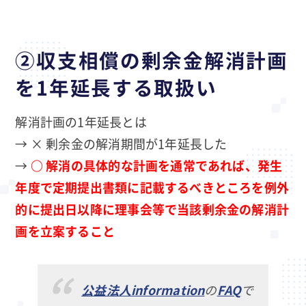
②収支相償の剰余金解消計画
を1年延長する取扱い
解消計画の1年延長とは
→ × 剰余金の解消期間が1年延長した
→
○ 解消の具体的な計画を通常であれば、発生
年度で定期提出書類に記載するべきところを例外
的に提出日以降に理事会等で当該剰余金の解消計
画を立案すること
公益法人information
の
FAQ
で